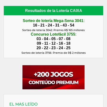
Resultados de la Lotería CAIXA
Sorteo de lotería Mega-Sena 3041:
16 - 21 - 24 - 31 - 43 - 54
Sorteo de lotería 3042: Premio R$ 165 millones
Concurso Lotofácil 3755:
03 - 04 - 05 - 07 - 08
09 - 11 - 12 - 16 - 18
20 - 22 - 23 - 24 - 25
Sorteo de lotería 3756: Premio de R$ 2
millones
EL MAS LEÍDO