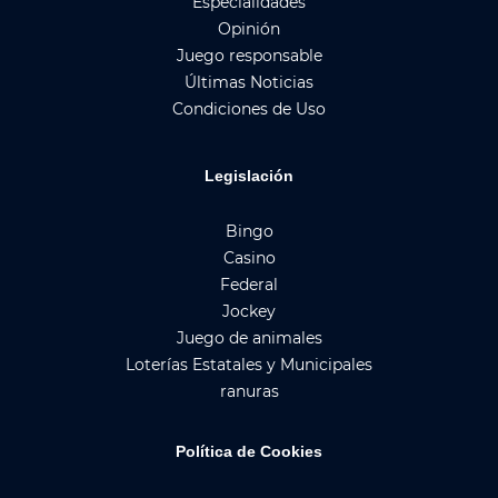
Especialidades
Opinión
Juego responsable
Últimas Noticias
Condiciones de Uso
Legislación
Bingo
Casino
Federal
Jockey
Juego de animales
Loterías Estatales y Municipales
ranuras
Política de Cookies