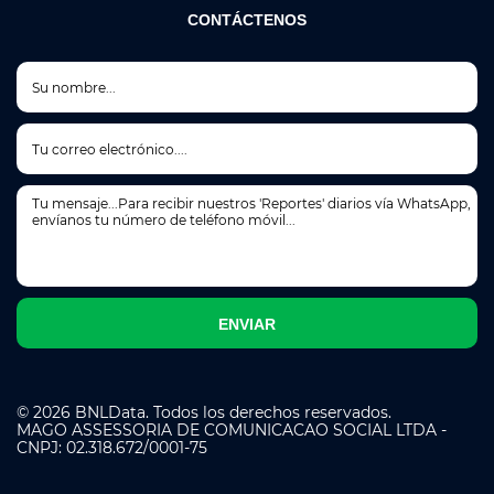
CONTÁCTENOS
© 2026 BNLData. Todos los derechos reservados.
MAGO ASSESSORIA DE COMUNICACAO SOCIAL LTDA -
CNPJ: 02.318.672/0001-75