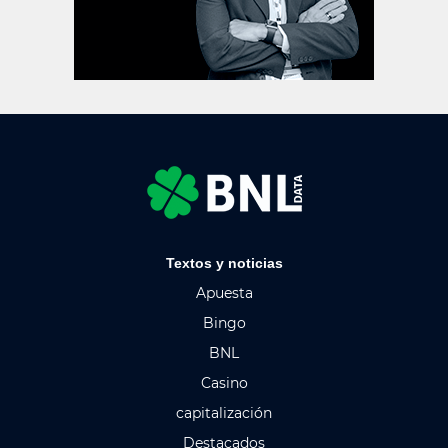
Textos y noticias
Apuesta
Bingo
BNL
Casino
capitalización
Destacados