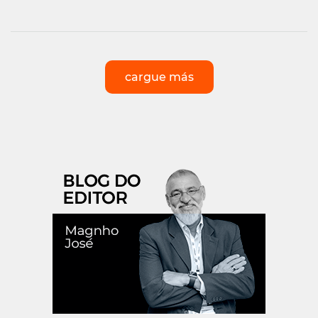
cargue más