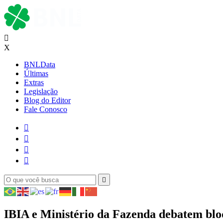

X
BNLData
Últimas
Extras
Legislação
Blog do Editor
Fale Conosco





IBIA e Ministério da Fazenda debatem bloq