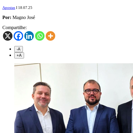
Apostas
I 18.07.25
Por:
Magno José
Compartilhe:
-A
+
A