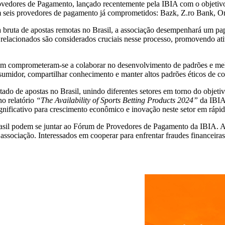
vedores de Pagamento, lançado recentemente pela IBIA com o objetivo e
 com seis provedores de pagamento já comprometidos: Bazk, Z.ro Ban
 bruta de apostas remotas no Brasil, a associação desempenhará um pap
s relacionados são considerados cruciais nesse processo, promovendo a
um comprometeram-se a colaborar no desenvolvimento de padrões e melh
sumidor, compartilhar conhecimento e manter altos padrões éticos de c
do de apostas no Brasil, unindo diferentes setores em torno do objetiv
no relatório
“The Availability of Sports Betting Products 2024”
da IBIA,
gnificativo para crescimento econômico e inovação neste setor em rápi
rasil podem se juntar ao Fórum de Provedores de Pagamento da IBIA. A
da associação. Interessados em cooperar para enfrentar fraudes financei