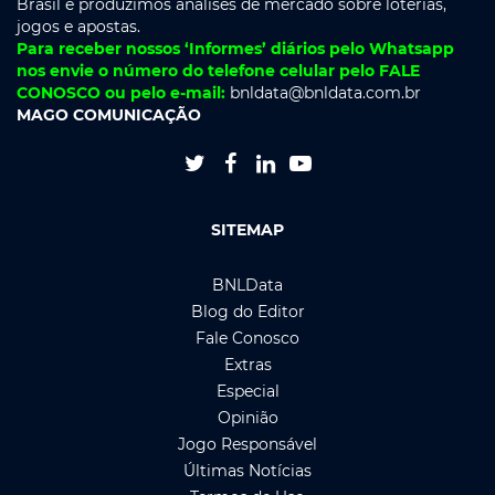
Brasil e produzimos análises de mercado sobre loterias,
jogos e apostas.
Para receber nossos ‘Informes’ diários pelo Whatsapp
nos envie o número do telefone celular pelo FALE
CONOSCO ou pelo e-mail:
bnldata@bnldata.com.br
MAGO COMUNICAÇÃO




SITEMAP
BNLData
Blog do Editor
Fale Conosco
Extras
Especial
Opinião
Jogo Responsável
Últimas Notícias