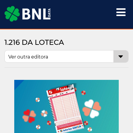

1.216 DA LOTECA