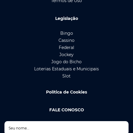
Termos de Uso
Legislação
Bingo
Cassino
Federal
Jockey
Jogo do Bicho
Loterias Estaduais e Municipais
Slot
Política de Cookies
FALE CONOSCO