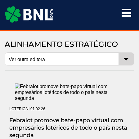

ALINHAMENTO ESTRATÉGICO
LOTÉRICA
I 01.02.26
Febralot promove bate-papo virtual com
empresários lotéricos de todo o país nesta
segunda