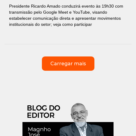
Presidente Ricardo Amado conduzirá evento às 19h30 com
transmissão pelo Google Meet e YouTube, visando
estabelecer comunicação direta e apresentar movimentos
institucionais do setor; veja como participar
Carregar mais