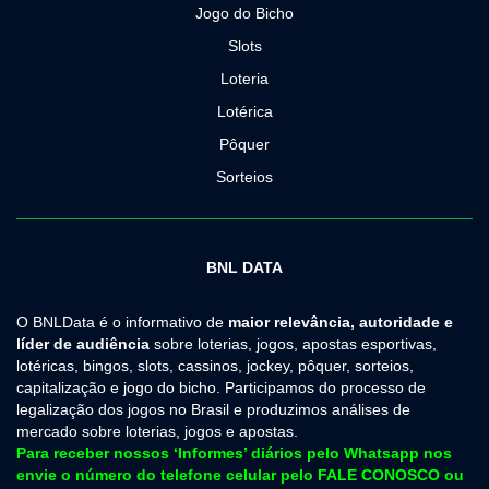
Jogo do Bicho
Slots
Loteria
Lotérica
Pôquer
Sorteios
BNL DATA
O BNLData é o informativo de
maior relevância, autoridade e
líder de audiência
sobre loterias, jogos, apostas esportivas,
lotéricas, bingos, slots, cassinos, jockey, pôquer, sorteios,
capitalização e jogo do bicho. Participamos do processo de
legalização dos jogos no Brasil e produzimos análises de
mercado sobre loterias, jogos e apostas.
Para receber nossos ‘Informes’ diários pelo Whatsapp nos
envie o número do telefone celular pelo FALE CONOSCO ou