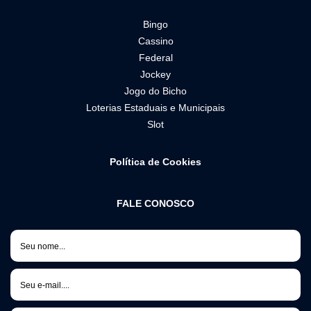
Bingo
Cassino
Federal
Jockey
Jogo do Bicho
Loterias Estaduais e Municipais
Slot
Política de Cookies
FALE CONOSCO