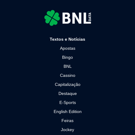
Textos e Notícias
Apostas
Bingo
BNL
Cassino
Capitalização
Destaque
E-Sports
English Edition
Feiras
Jockey