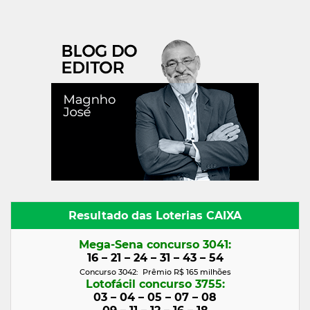
Resultado das Loterias CAIXA
Mega-Sena concurso 3041:
16 – 21 – 24 – 31 – 43 – 54
Concurso 3042: Prêmio R$ 165 milhões
Lotofácil concurso 3755:
03 – 04 – 05 – 07 – 08