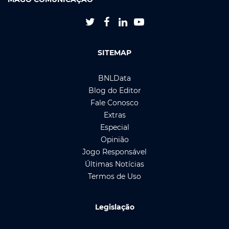




SITEMAP
BNLData
Blog do Editor
Fale Conosco
Extras
Especial
Opinião
Jogo Responsável
Últimas Notícias
Termos de Uso
Legislação