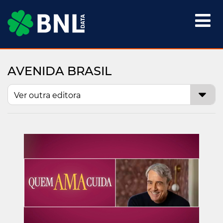

AVENIDA BRASIL