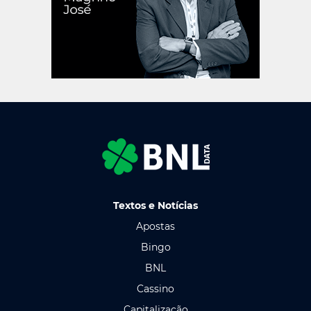
Textos e Notícias
Apostas
Bingo
BNL
Cassino
Capitalização