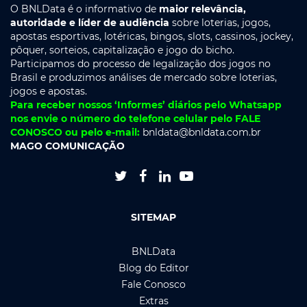
O BNLData é o informativo de
maior relevância,
autoridade e líder de audiência
sobre loterias, jogos,
apostas esportivas, lotéricas, bingos, slots, cassinos, jockey,
pôquer, sorteios, capitalização e jogo do bicho.
Participamos do processo de legalização dos jogos no
Brasil e produzimos análises de mercado sobre loterias,
jogos e apostas.
Para receber nossos ‘Informes’ diários pelo Whatsapp
nos envie o número do telefone celular pelo FALE
CONOSCO ou pelo e-mail:
bnldata@bnldata.com.br
MAGO COMUNICAÇÃO




SITEMAP
BNLData
Blog do Editor
Fale Conosco
Extras