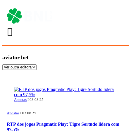

aviator bet
Apostas
I 03.08.25
Apostas
I 03.08.25
RTP dos jogos Pragmatic Play: Tigre Sortudo lidera com
97,5%