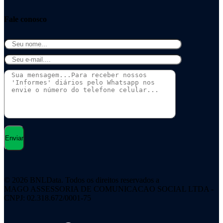
Fale conosco
© 2026 BNLData. Todos os direitos reservados a
MAGO ASSESSORIA DE COMUNICACAO SOCIAL LTDA -
CNPJ: 02.318.672/0001-75