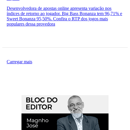
Desenvolvedora de apostas online apresenta variação nos
índices de retorno ao jogador. Big Bass Bonanza tem 96,71% e
Sweet Bonanza 95,50%. Confira o RTP dos jogos mais
populares dessa provedora
Carregar mais