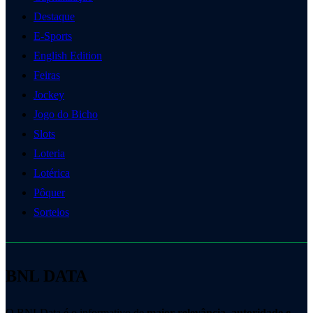
Destaque
E-Sports
English Edition
Feiras
Jockey
Jogo do Bicho
Slots
Loteria
Lotérica
Pôquer
Sorteios
BNL DATA
O BNLData é o informativo de
maior relevância, autoridade e