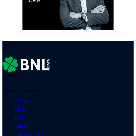
Textos e Notícias
Apostas
Bingo
BNL
Cassino
Capitalização