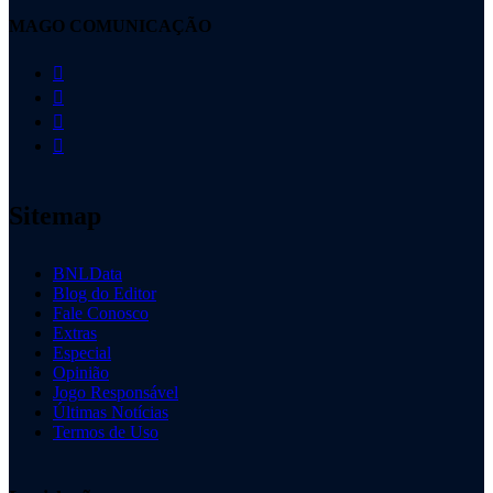
MAGO COMUNICAÇÃO




Sitemap
BNLData
Blog do Editor
Fale Conosco
Extras
Especial
Opinião
Jogo Responsável
Últimas Notícias
Termos de Uso