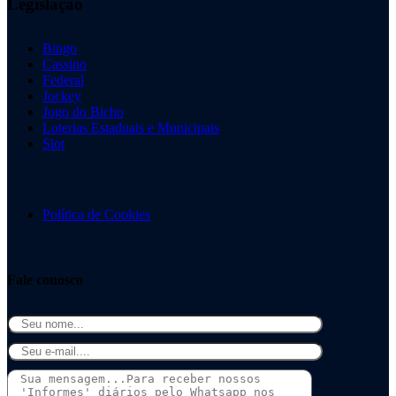
Legislação
Bingo
Cassino
Federal
Jockey
Jogo do Bicho
Loterias Estaduais e Municipais
Slot
Política de Cookies
Fale conosco