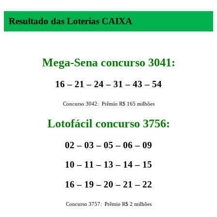
Resultado das Loterias CAIXA
Mega-Sena concurso 3041:
16 – 21 – 24 – 31 – 43 – 54
Concurso 3042: Prêmio R$ 165 milhões
Lotofácil concurso 3756:
02 – 03 – 05 – 06 – 09
10 – 11 – 13 – 14 – 15
16 – 19 – 20 – 21 – 22
Concurso 3757: Prêmio R$ 2
milhões