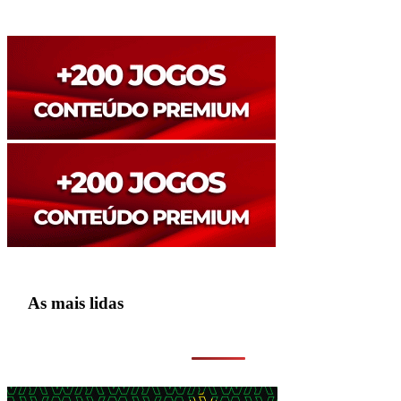
As mais lidas