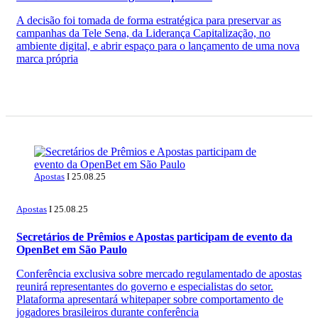
A decisão foi tomada de forma estratégica para preservar as
campanhas da Tele Sena, da Liderança Capitalização, no
ambiente digital, e abrir espaço para o lançamento de uma nova
marca própria
Apostas
I 25.08.25
Apostas
I 25.08.25
Secretários de Prêmios e Apostas participam de evento da
OpenBet em São Paulo
Conferência exclusiva sobre mercado regulamentado de apostas
reunirá representantes do governo e especialistas do setor.
Plataforma apresentará whitepaper sobre comportamento de
jogadores brasileiros durante conferência