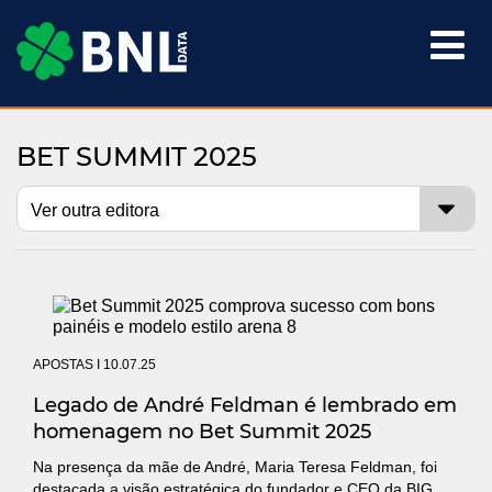

BET SUMMIT 2025
APOSTAS
I 10.07.25
Legado de André Feldman é lembrado em
homenagem no Bet Summit 2025
Na presença da mãe de André, Maria Teresa Feldman, foi
destacada a visão estratégica do fundador e CEO da BIG