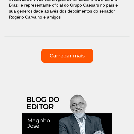
Brazil e representante oficial do Grupo Caesars no país e
sua generosidade através dos depoimentos do senador
Rogério Carvalho e amigos
Carregar mais