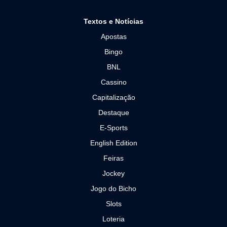
Textos e Notícias
Apostas
Bingo
BNL
Cassino
Capitalização
Destaque
E-Sports
English Edition
Feiras
Jockey
Jogo do Bicho
Slots
Loteria