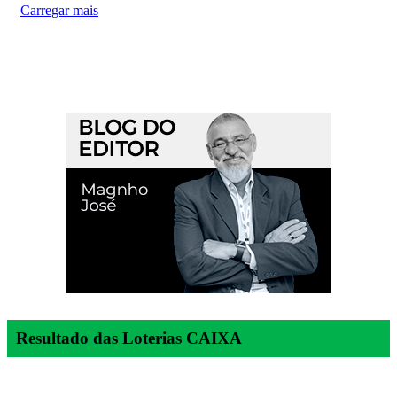
Carregar mais
Resultado das Loterias CAIXA