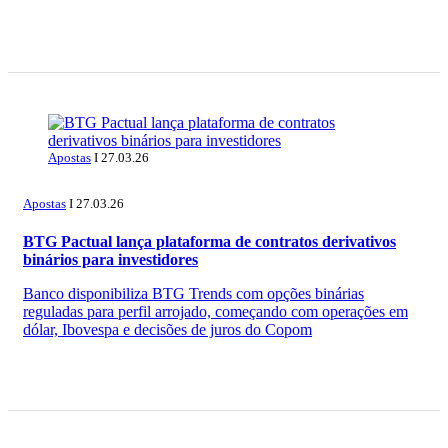
Apostas
I 27.03.26
Apostas
I 27.03.26
BTG Pactual lança plataforma de contratos derivativos
binários para investidores
Banco disponibiliza BTG Trends com opções binárias
reguladas para perfil arrojado, começando com operações em
dólar, Ibovespa e decisões de juros do Copom