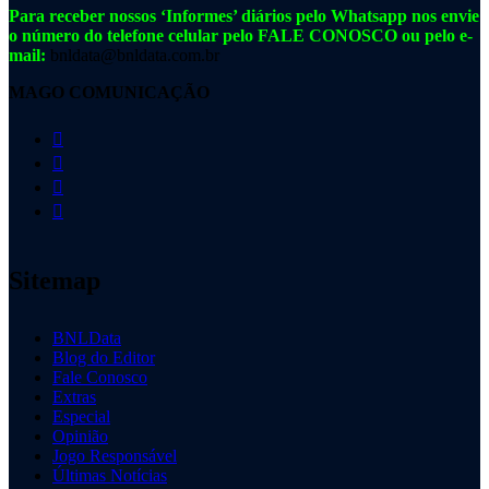
Para receber nossos ‘Informes’ diários pelo Whatsapp nos envie
o número do telefone celular pelo FALE CONOSCO ou pelo e-
mail:
bnldata@bnldata.com.br
MAGO COMUNICAÇÃO




Sitemap
BNLData
Blog do Editor
Fale Conosco
Extras
Especial
Opinião
Jogo Responsável
Últimas Notícias