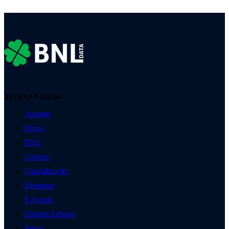
Textos e Notícias
Apostas
Bingo
BNL
Cassino
Capitalização
Destaque
E-Sports
English Edition
Feiras