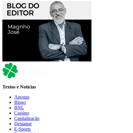
Textos e Notícias
Apostas
Bingo
BNL
Cassino
Capitalização
Destaque
E-Sports