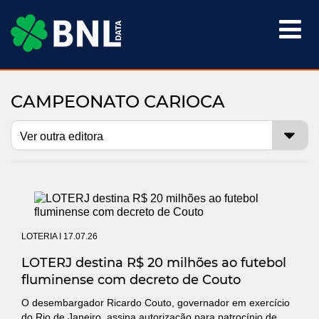

CAMPEONATO CARIOCA
LOTERIA
I 17.07.26
LOTERJ destina R$ 20 milhões ao futebol
fluminense com decreto de Couto
O desembargador Ricardo Couto, governador em exercício
do Rio de Janeiro, assina autorização para patrocínio de