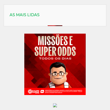
AS MAIS LIDAS