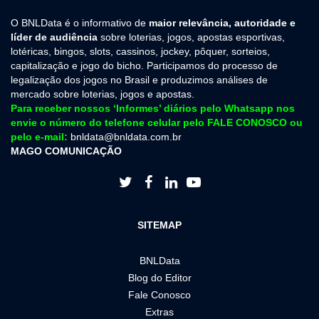
O BNLData é o informativo de
maior relevância, autoridade e
líder de audiência
sobre loterias, jogos, apostas esportivas,
lotéricas, bingos, slots, cassinos, jockey, pôquer, sorteios,
capitalização e jogo do bicho. Participamos do processo de
legalização dos jogos no Brasil e produzimos análises de
mercado sobre loterias, jogos e apostas.
Para receber nossos ‘Informes’ diários pelo Whatsapp nos
envie o número do telefone celular pelo FALE CONOSCO ou
pelo e-mail:
bnldata@bnldata.com.br
MAGO COMUNICAÇÃO




SITEMAP
BNLData
Blog do Editor
Fale Conosco
Extras