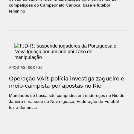
competições do Campeonato Carioca, base e futebol
feminino
APOSTAS
I 06.07.26
Operação VAR: polícia investiga zagueiro e
meio-campista por apostas no Rio
Mandados de busca são cumpridos em endereços no Rio de
Janeiro e na sede do Nova Iguaçu; Federação de Futebol
fez a denúncia