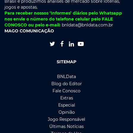
Brasil e produzimos análises de mercado sobre loterias,
jogos e apostas.
Para receber nossos ‘Informes’ diários pelo Whatsapp
nos envie o número do telefone celular pelo FALE
CONOSCO ou pelo e-mail:
bnldata@bnldata.com.br
MAGO COMUNICAÇÃO




SITEMAP
BNLData
Blog do Editor
Fale Conosco
Extras
Especial
Opinião
Jogo Responsável
Últimas Notícias