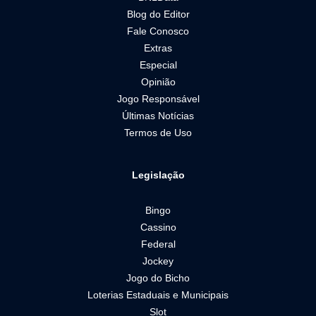
Blog do Editor
Fale Conosco
Extras
Especial
Opinião
Jogo Responsável
Últimas Notícias
Termos de Uso
Legislação
Bingo
Cassino
Federal
Jockey
Jogo do Bicho
Loterias Estaduais e Municipais
Slot