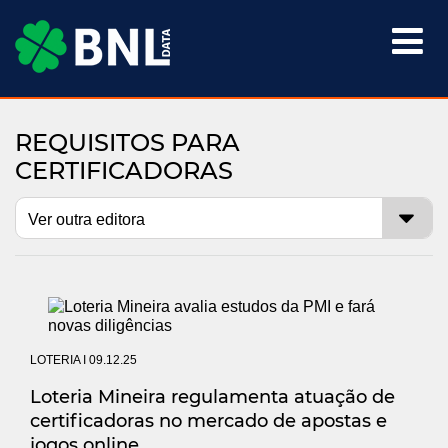

REQUISITOS PARA
CERTIFICADORAS
LOTERIA
I 09.12.25
Loteria Mineira regulamenta atuação de
certificadoras no mercado de apostas e
jogos online