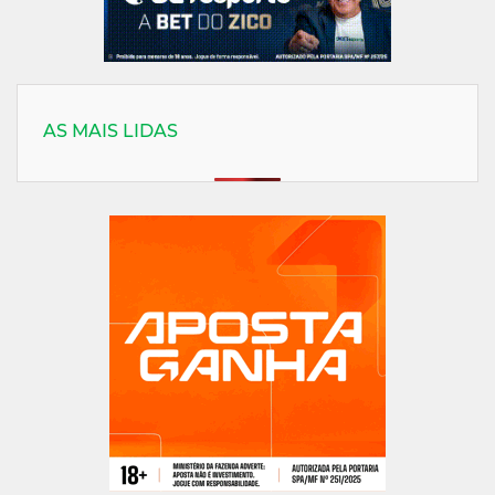
AS MAIS LIDAS