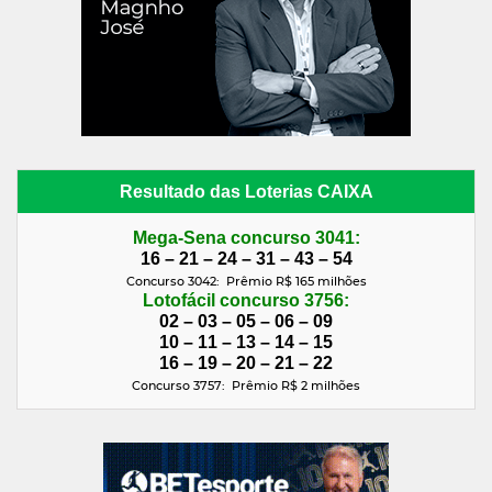
Resultado das Loterias CAIXA
Mega-Sena concurso 3041:
16 – 21 – 24 – 31 – 43 – 54
Concurso 3042: Prêmio R$ 165 milhões
Lotofácil concurso 3756:
02 – 03 – 05 – 06 – 09
10 – 11 – 13 – 14 – 15
16 – 19 – 20 – 21 – 22
Concurso 3757: Prêmio R$ 2
milhões