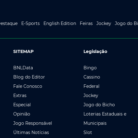
estaque
E-Sports
English Edition
Feiras
Jockey
Jogo do B
SITEMAP
Legislação
BNLData
Bingo
Blog do Editor
Cassino
Fale Conosco
Federal
Extras
Jockey
Especial
Jogo do Bicho
Opinião
Loterias Estaduais e
Jogo Responsável
Municipais
Últimas Notícias
Slot