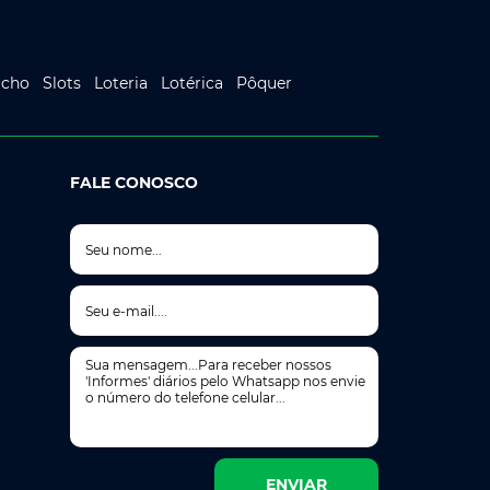
icho
Slots
Loteria
Lotérica
Pôquer
FALE CONOSCO