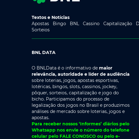
Textos e Notícias
Apostas
Bingo
BNL
Cassino
Capitalização
D
Sorteios
BNL DATA
O BNLData é o informativo de
maior
relevância, autoridade e líder de audiência
sobre loterias, jogos, apostas esportivas,
lotéricas, bingos, slots, cassinos, jockey,
pôquer, sorteios, capitalização e jogo do
bicho. Participamos do processo de
legalização dos jogos no Brasil e produzimos
análises de mercado sobre loterias, jogos e
apostas.
Para receber nossos ‘Informes’ diários pelo
Whatsapp nos envie o número do telefone
celular pelo FALE CONOSCO ou pelo e-