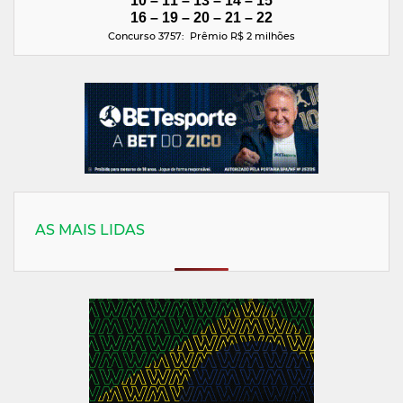
10 – 11 – 13 – 14 – 15
16 – 19 – 20 – 21 – 22
Concurso 3757: Prêmio R$ 2
milhões
AS MAIS LIDAS