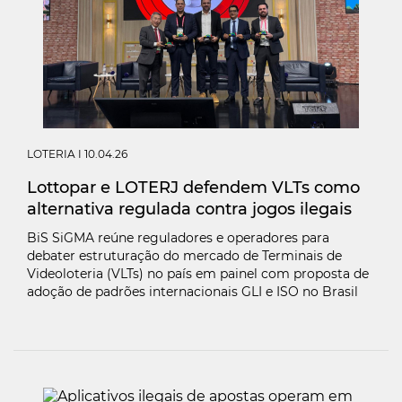
LOTERIA
I 10.04.26
Lottopar e LOTERJ defendem VLTs como
alternativa regulada contra jogos ilegais
BiS SiGMA reúne reguladores e operadores para
debater estruturação do mercado de Terminais de
Videoloteria (VLTs) no país em painel com proposta de
adoção de padrões internacionais GLI e ISO no Brasil