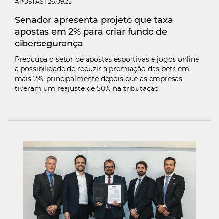
APOSTAS
I 26.09.25
Senador apresenta projeto que taxa
apostas em 2% para criar fundo de
cibersegurança
Preocupa o setor de apostas esportivas e jogos online
a possibilidade de reduzir a premiação das bets em
mais 2%, principalmente depois que as empresas
tiveram um reajuste de 50% na tributação