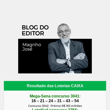
Resultado das Loterias CAIXA
Mega-Sena concurso 3041:
16 – 21 – 24 – 31 – 43 – 54
Concurso 3042: Prêmio R$ 165 milhões