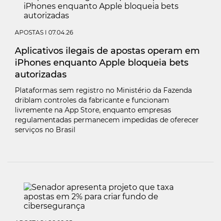
APOSTAS
I 07.04.26
Aplicativos ilegais de apostas operam em
iPhones enquanto Apple bloqueia bets
autorizadas
Plataformas sem registro no Ministério da Fazenda
driblam controles da fabricante e funcionam
livremente na App Store, enquanto empresas
regulamentadas permanecem impedidas de oferecer
serviços no Brasil