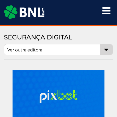

SEGURANÇA DIGITAL