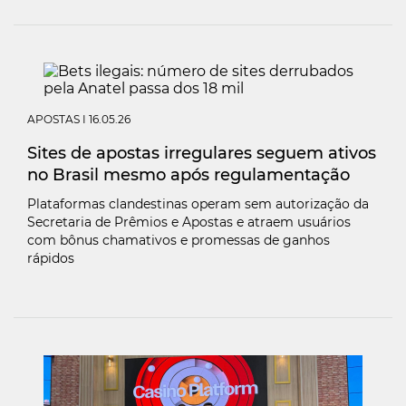
APOSTAS
I 16.05.26
Sites de apostas irregulares seguem ativos
no Brasil mesmo após regulamentação
Plataformas clandestinas operam sem autorização da
Secretaria de Prêmios e Apostas e atraem usuários
com bônus chamativos e promessas de ganhos
rápidos