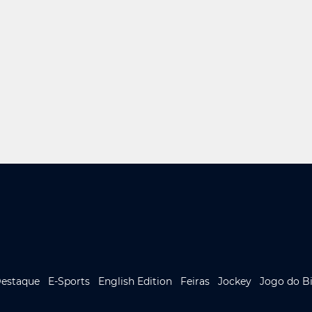
estaque
E-Sports
English Edition
Feiras
Jockey
Jogo do B