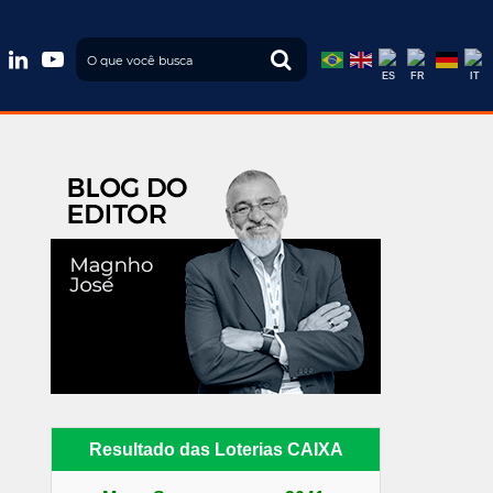



Resultado das Loterias CAIXA