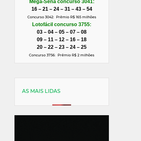
Mega-Sena concurso 3041:
16 – 21 – 24 – 31 – 43 – 54
Concurso 3042: Prêmio R$ 165 milhões
Lotofácil concurso 3755:
03 – 04 – 05 – 07 – 08
09 – 11 – 12 – 16 – 18
20 – 22 – 23 – 24 – 25
Concurso 3756: Prêmio R$ 2
milhões
AS MAIS LIDAS