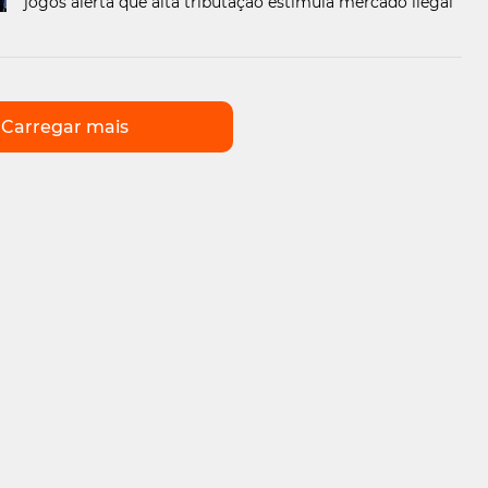
jogos alerta que alta tributação estimula mercado ilegal
Carregar mais