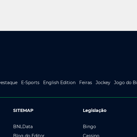
estaque
E-Sports
English Edition
Feiras
Jockey
Jogo do B
SITEMAP
Legislação
BNLData
Bingo
Blog do Editor
Cassino