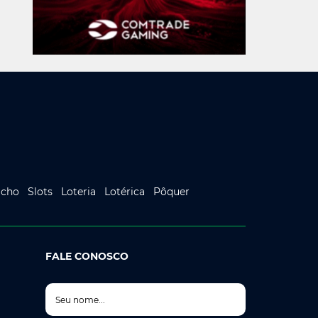
icho
Slots
Loteria
Lotérica
Pôquer
FALE CONOSCO