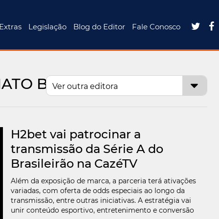


Extras
Legislação
Blog do Editor
Fale Conosco
ATO BRASILEIRO
H2bet vai patrocinar a
transmissão da Série A do
Brasileirão na CazéTV
Além da exposição de marca, a parceria terá ativações
variadas, com oferta de odds especiais ao longo da
transmissão, entre outras iniciativas. A estratégia vai
unir conteúdo esportivo, entretenimento e conversão