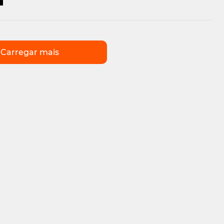
Carregar mais