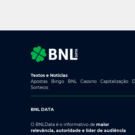
Textos e Notícias
Apostas
Bingo
BNL
Cassino
Capitalização
D
Sorteios
BNL DATA
O BNLData é o informativo de
maior
relevância, autoridade e líder de audiência