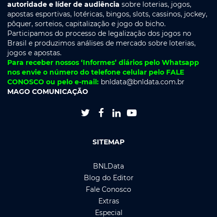
autoridade e líder de audiência
sobre loterias, jogos,
apostas esportivas, lotéricas, bingos, slots, cassinos, jockey,
pôquer, sorteios, capitalização e jogo do bicho.
Participamos do processo de legalização dos jogos no
Brasil e produzimos análises de mercado sobre loterias,
jogos e apostas.
Para receber nossos ‘Informes’ diários pelo Whatsapp
nos envie o número do telefone celular pelo FALE
CONOSCO ou pelo e-mail:
bnldata@bnldata.com.br
MAGO COMUNICAÇÃO




SITEMAP
BNLData
Blog do Editor
Fale Conosco
Extras
Especial