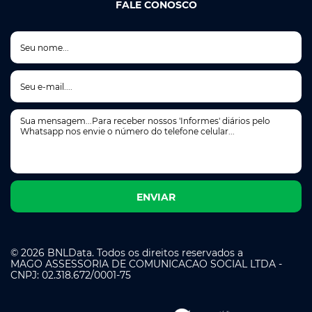
FALE CONOSCO
© 2026 BNLData. Todos os direitos reservados a
MAGO ASSESSORIA DE COMUNICACAO SOCIAL LTDA -
CNPJ: 02.318.672/0001-75