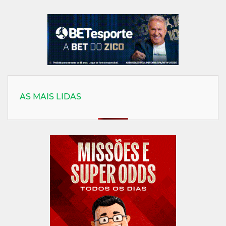
AS MAIS LIDAS