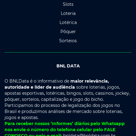
Slots
Loteria
Lotérica
Pôquer
Sorteios
BNL DATA
O BNLData é o informativo de
maior relevância,
autoridade e líder de audiência
sobre loterias, jogos,
apostas esportivas, lotéricas, bingos, slots, cassinos, jockey,
pôquer, sorteios, capitalização e jogo do bicho.
Participamos do processo de legalização dos jogos no
Brasil e produzimos análises de mercado sobre loterias,
jogos e apostas.
Para receber nossos ‘Informes’ diários pelo Whatsapp
nos envie o número do telefone celular pelo FALE
CONOSCO ou pelo e-mail:
bnldata@bnldata.com.br