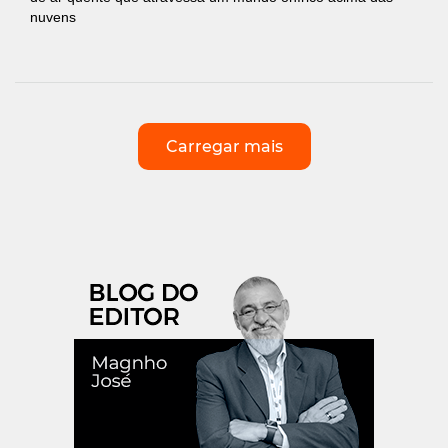
nuvens
Carregar mais