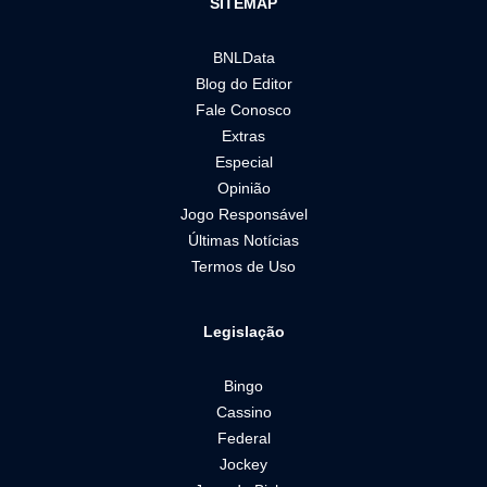
SITEMAP
BNLData
Blog do Editor
Fale Conosco
Extras
Especial
Opinião
Jogo Responsável
Últimas Notícias
Termos de Uso
Legislação
Bingo
Cassino
Federal
Jockey