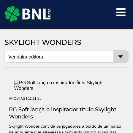

SKYLIGHT WONDERS
APOSTAS
I 11.11.25
PG Soft lança o inspirador título Skylight
Wonders
Skylight Wonder convida os jogadores a bordo de um balão
de ar quente que atravessa um mundo onírico acima das