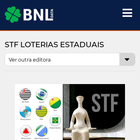

STF LOTERIAS ESTADUAIS