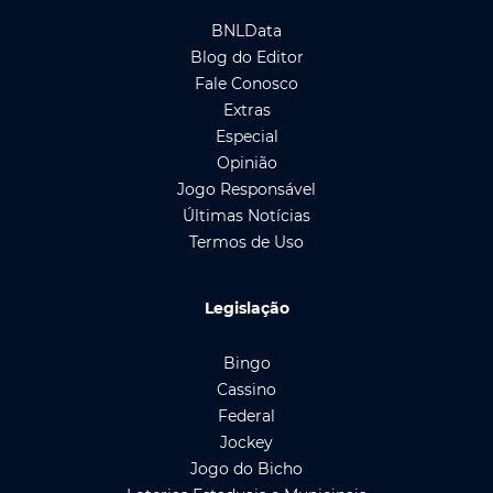
BNLData
Blog do Editor
Fale Conosco
Extras
Especial
Opinião
Jogo Responsável
Últimas Notícias
Termos de Uso
Legislação
Bingo
Cassino
Federal
Jockey
Jogo do Bicho