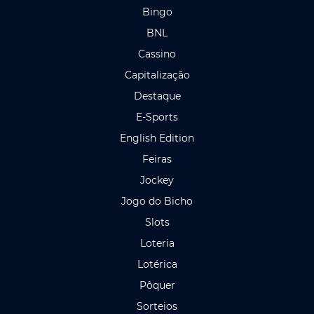
Bingo
BNL
Cassino
Capitalização
Destaque
E-Sports
English Edition
Feiras
Jockey
Jogo do Bicho
Slots
Loteria
Lotérica
Pôquer
Sorteios