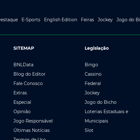
estaque
E-Sports
English Edition
Feiras
Jockey
Jogo do B
SITEMAP
Legislação
BNLData
Bingo
Blog do Editor
Cassino
Fale Conosco
Federal
Extras
Jockey
Especial
Jogo do Bicho
Opinião
Loterias Estaduais e
Jogo Responsável
Municipais
Últimas Notícias
Slot
Termos de Uso