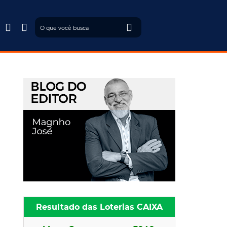



Resultado das Loterias CAIXA