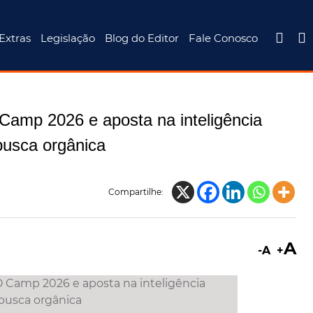


Extras
Legislação
Blog do Editor
Fale Conosco
Camp 2026 e aposta na inteligência
 busca orgânica
Compartilhe:
A
-A
+