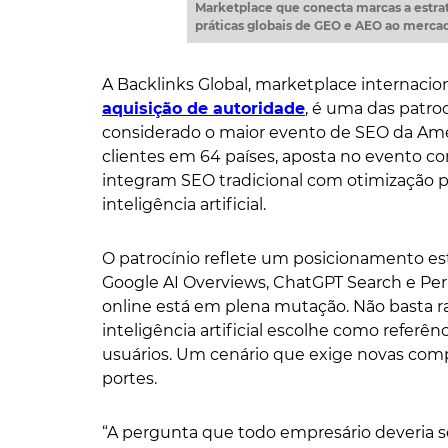
Marketplace que conecta marcas a estrat
práticas globais de GEO e AEO ao mercad
A Backlinks Global, marketplace internacio
aquisição de autoridade
, é uma das patr
considerado o maior evento de SEO da Amé
clientes em 64 países, aposta no evento co
integram SEO tradicional com otimização p
inteligência artificial.
O patrocínio reflete um posicionamento e
Google AI Overviews, ChatGPT Search e Per
online está em plena mutação. Não basta ra
inteligência artificial escolhe como referê
usuários. Um cenário que exige novas comp
portes.
“A pergunta que todo empresário deveria s