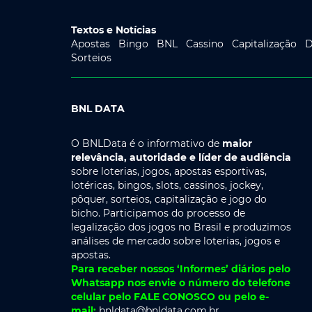
Textos e Notícias
Apostas
Bingo
BNL
Cassino
Capitalização
D
Sorteios
BNL DATA
O BNLData é o informativo de
maior
relevância, autoridade e líder de audiência
sobre loterias, jogos, apostas esportivas,
lotéricas, bingos, slots, cassinos, jockey,
pôquer, sorteios, capitalização e jogo do
bicho. Participamos do processo de
legalização dos jogos no Brasil e produzimos
análises de mercado sobre loterias, jogos e
apostas.
Para receber nossos ‘Informes’ diários pelo
Whatsapp nos envie o número do telefone
celular pelo FALE CONOSCO ou pelo e-
mail:
bnldata@bnldata.com.br