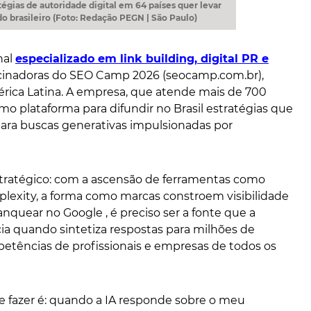
égias de autoridade digital em 64 países quer levar
o brasileiro (Foto: Redação PEGN | São Paulo)
nal
especializado em link building, digital PR e
ocinadoras do SEO Camp 2026 (seocamp.com.br),
rica Latina. A empresa, que atende mais de 700
mo plataforma para difundir no Brasil estratégias que
ara buscas generativas impulsionadas por
stratégico: com a ascensão de ferramentas como
plexity, a forma como marcas constroem visibilidade
nquear no Google , é preciso ser a fonte que a
ncia quando sintetiza respostas para milhões de
etências de profissionais e empresas de todos os
e fazer é: quando a IA responde sobre o meu