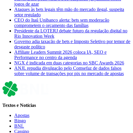
jogos de azar
Ataques às bets legais têm mão do mercado ilegal, suspeita
setor regulado
CEO do Itaú Unibanco alerta: bets sem moderação
comprometem o orçamento das famílias
Presidente da LOTERJ debate futuro da regulação digital no
Rio Innovation Week
Governo adia taxação de bets e Imposto Seletivo por temor de
desgaste político
Affiliate Leaders Summit 2026 coloca IA, SEO e
Performance no centro da agenda
NGX é indicada em duas categorias no SBC Awards 2026
ANJL repudia divulgação pelo Comsefaz de dados falsos
sobre volume de transações por pix no mercado de apostas
Textos e Notícias
Apostas
Bingo
BNL
Cassino