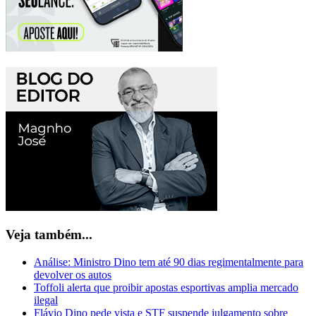
Veja também...
Análise: Ministro Dino tem até 90 dias regimentalmente para
devolver os autos
Toffoli alerta que proibir apostas esportivas amplia mercado
ilegal
Flávio Dino pede vista e STF suspende julgamento sobre