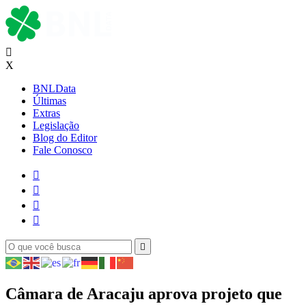

X
BNLData
Últimas
Extras
Legislação
Blog do Editor
Fale Conosco





Câmara de Aracaju aprova projeto que