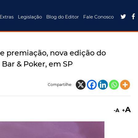


Extras
Legislação
Blog do Editor
Fale Conosco
e premiação, nova edição do
s Bar & Poker, em SP
Compartilhe:
A
-A
+