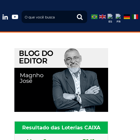



Resultado das Loterias CAIXA