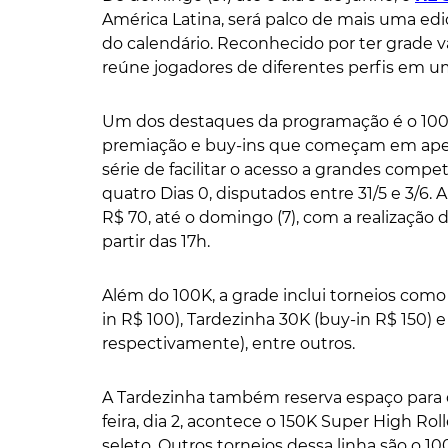
América Latina, será palco de mais uma ed
do calendário. Reconhecido por ter grade va
reúne jogadores de diferentes perfis em u
Um dos destaques da programação é o 100K
premiação e buy-ins que começam em apenas
série de facilitar o acesso a grandes compe
quatro Dias 0, disputados entre 31/5 e 3/6. A
R$ 70, até o domingo (7), com a realização 
partir das 17h.
Além do 100K, a grade inclui torneios como
in R$ 100), Tardezinha 30K (buy-in R$ 150) 
respectivamente), entre outros.
A Tardezinha também reserva espaço para q
feira, dia 2, acontece o 150K Super High Ro
seleto. Outros torneios dessa linha são o 10