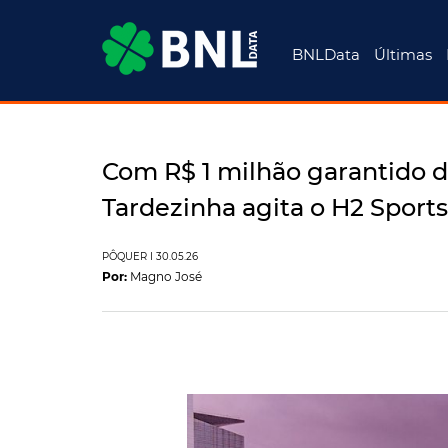
BNLData
Últimas
Com R$ 1 milhão garantido d
Tardezinha agita o H2 Sport
PÔQUER
I 30.05.26
Por:
Magno José