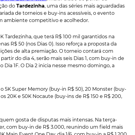
ição do
Tardezinha
, uma das séries mais aguardadas
riada de torneios e buy-ins acessíveis, o evento
m ambiente competitivo e acolhedor.
 Tardezinha, que terá R$ 100 mil garantidos na
 R$ 50 (nos Dias 0). Isso reforça a proposta da
tições de alta premiação. O torneio contará com
 partir do dia 4, serão mais seis Dias 1, com buy-in de
do Dia 1F. O Dia 2 inicia nesse mesmo domingo, a
 o 5K Super Memory (buy-in R$ 50), 20 Monster (buy-
e os 20K e 50K Nocaute (buy-ins de R$ 150 e R$ 200,
uem gosta de disputas mais intensas. Na terça-
ller, com buy-in de R$ 3.000, reunindo um field mais
0K Main Event One Day, dia 1/6, com buy-in a R$ 1.200,