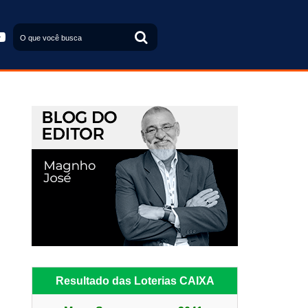


Resultado das Loterias CAIXA