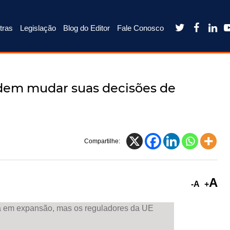



tras
Legislação
Blog do Editor
Fale Conosco
dem mudar suas decisões de
Compartilhe:
A
-A
+