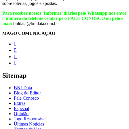
sobre loterias, jogos e apostas.
Para receber nossos ‘Informes’ diários pelo Whatsapp nos envie
o número do telefone celular pelo FALE CONOSCO ou pelo e-
mail:
bnldata@bnldata.com.br
MAGO COMUNICAÇÃO




Sitemap
BNLData
Blog do Editor
Fale Conosco
Extras
Especial
Opinião
Jogo Responsável
Últimas Notícias