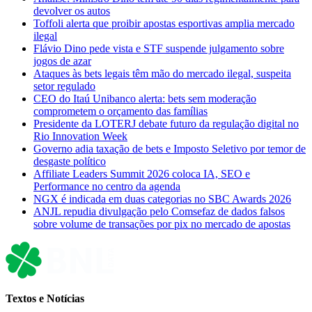
devolver os autos
Toffoli alerta que proibir apostas esportivas amplia mercado
ilegal
Flávio Dino pede vista e STF suspende julgamento sobre
jogos de azar
Ataques às bets legais têm mão do mercado ilegal, suspeita
setor regulado
CEO do Itaú Unibanco alerta: bets sem moderação
comprometem o orçamento das famílias
Presidente da LOTERJ debate futuro da regulação digital no
Rio Innovation Week
Governo adia taxação de bets e Imposto Seletivo por temor de
desgaste político
Affiliate Leaders Summit 2026 coloca IA, SEO e
Performance no centro da agenda
NGX é indicada em duas categorias no SBC Awards 2026
ANJL repudia divulgação pelo Comsefaz de dados falsos
sobre volume de transações por pix no mercado de apostas
Textos e Notícias