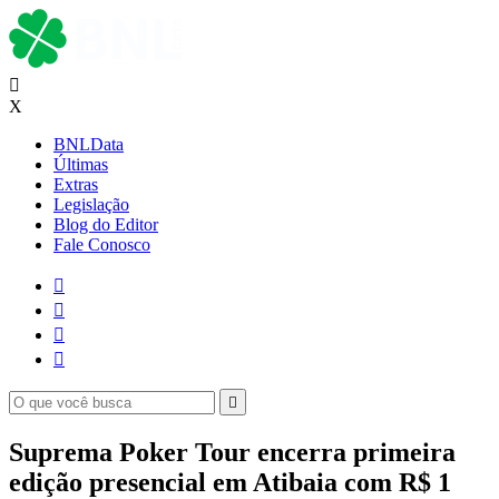

X
BNLData
Últimas
Extras
Legislação
Blog do Editor
Fale Conosco





Suprema Poker Tour encerra primeira
edição presencial em Atibaia com R$ 1