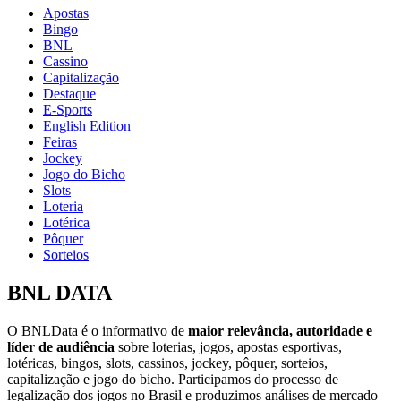
Apostas
Bingo
BNL
Cassino
Capitalização
Destaque
E-Sports
English Edition
Feiras
Jockey
Jogo do Bicho
Slots
Loteria
Lotérica
Pôquer
Sorteios
BNL DATA
O BNLData é o informativo de
maior relevância, autoridade e
líder de audiência
sobre loterias, jogos, apostas esportivas,
lotéricas, bingos, slots, cassinos, jockey, pôquer, sorteios,
capitalização e jogo do bicho. Participamos do processo de
legalização dos jogos no Brasil e produzimos análises de mercado