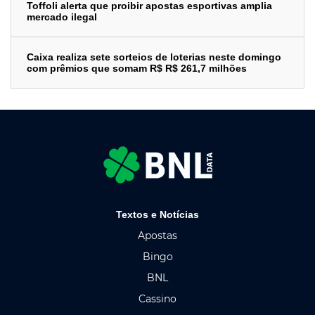
Toffoli alerta que proibir apostas esportivas amplia
mercado ilegal
Caixa realiza sete sorteios de loterias neste domingo
com prêmios que somam R$ R$ 261,7 milhões
Textos e Notícias
Apostas
Bingo
BNL
Cassino