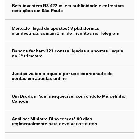
Bets investem R$ 422 mi em publicidade e enfrentam
restrições em São Paulo
Mercado ilegal de apostas: 8 plataformas
clandestinas somam 1 mi de inscritos no Telegram
Bancos fecham 323 contas ligadas a apostas ilegais
no 1º trimestre
Justiça valida bloqueio por uso coordenado de
contas em apostas online
Um Dia dos Pais inesquecível com o ídolo Marcelinho
Carioca
Análise: Ministro Dino tem até 90 dias
regimentalmente para devolver os autos