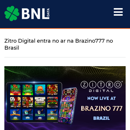

Zitro Digital entra no ar na Brazino777 no
Brasil