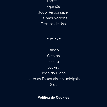
Especial
Opinião
Jogo Responsável
Últimas Notícias
Termos de Uso
Legislação
Bingo
Cassino
Federal
Jockey
Jogo do Bicho
Loterias Estaduais e Municipais
Slot
Política de Cookies