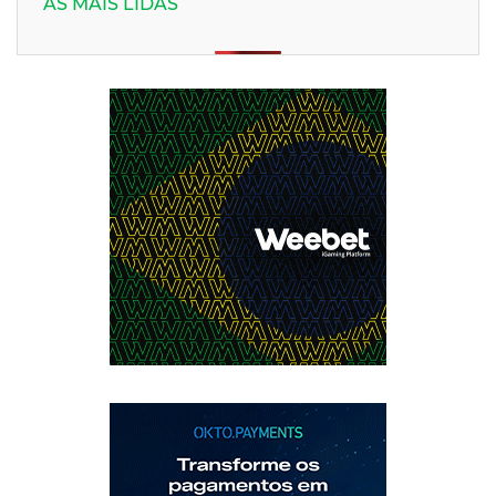
AS MAIS LIDAS