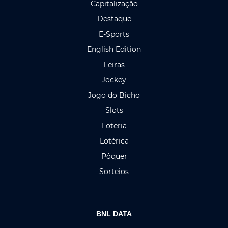
Capitalização
Destaque
E-Sports
English Edition
Feiras
Jockey
Jogo do Bicho
Slots
Loteria
Lotérica
Pôquer
Sorteios
BNL DATA