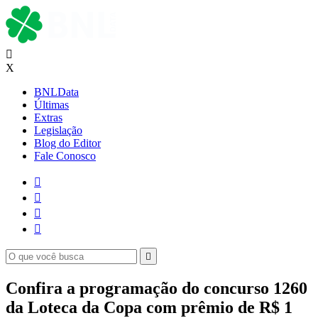

X
BNLData
Últimas
Extras
Legislação
Blog do Editor
Fale Conosco





Confira a programação do concurso 1260
da Loteca da Copa com prêmio de R$ 1