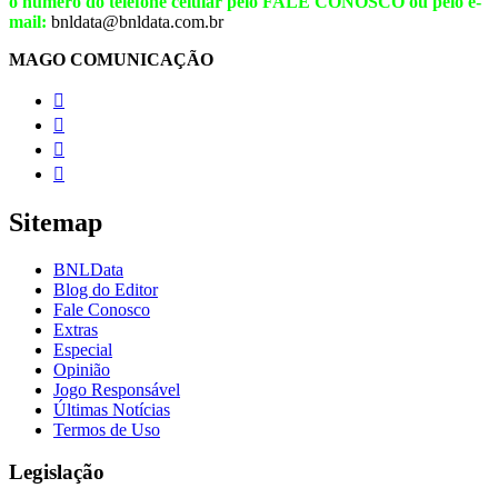
o número do telefone celular pelo FALE CONOSCO ou pelo e-
mail:
bnldata@bnldata.com.br
MAGO COMUNICAÇÃO




Sitemap
BNLData
Blog do Editor
Fale Conosco
Extras
Especial
Opinião
Jogo Responsável
Últimas Notícias
Termos de Uso
Legislação