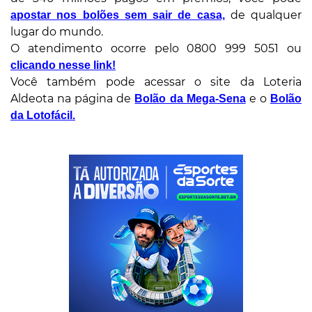
de qualquer
apostar nos bolões sem sair de casa,
lugar do mundo.
O atendimento ocorre pelo 0800 999 5051 ou
clicando nesse link!
Você também pode acessar o site da Loteria
Aldeota na página de
e o
Bolão da Mega-Sena
Bolão
da Lotofácil.