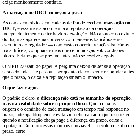
exige monitoramento contínuo.
A marcação no DICT começou a pesar
As contas envolvidas em cadeias de fraude recebem
marcação no
DICT
, e essa marca acompanha a reputação da operação
independentemente de ter havido devolução. Não aparece no extrato
do dia, mas aparece na conversa com parceiros bancários e no
escrutínio do regulador — com custo concreto: relações bancárias
mais difíceis, compliance mais duro e liquidação sob condições
piores. É dano que se previne antes, não se resolve depois.
O MED 2.0 saiu do papel. A pergunta deixou de ser se a operação
será acionada — e passou a ser quanto ela consegue responder antes
que o prazo, o caixa e a reputação sintam o impacto.
O que fazer agora
O padrão é claro:
a diferença não está no tamanho da operação,
mas na visibilidade sobre o próprio fluxo.
Quem enxerga a
origem e o caminho de cada transação em tempo real responde no
prazo, antecipa bloqueios e evita virar elo marcado; quem só reage
quando a notificação chega paga a diferença em prazo, caixa e
reputação. Com processos manuais é inviável — o volume é alto e o
prazo, curto.