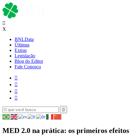

X
BNLData
Últimas
Extras
Legislação
Blog do Editor
Fale Conosco





MED 2.0 na prática: os primeiros efeitos