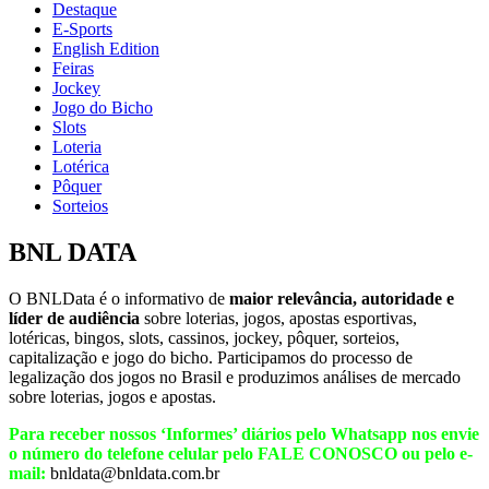
Destaque
E-Sports
English Edition
Feiras
Jockey
Jogo do Bicho
Slots
Loteria
Lotérica
Pôquer
Sorteios
BNL DATA
O BNLData é o informativo de
maior relevância, autoridade e
líder de audiência
sobre loterias, jogos, apostas esportivas,
lotéricas, bingos, slots, cassinos, jockey, pôquer, sorteios,
capitalização e jogo do bicho. Participamos do processo de
legalização dos jogos no Brasil e produzimos análises de mercado
sobre loterias, jogos e apostas.
Para receber nossos ‘Informes’ diários pelo Whatsapp nos envie
o número do telefone celular pelo FALE CONOSCO ou pelo e-
mail:
bnldata@bnldata.com.br