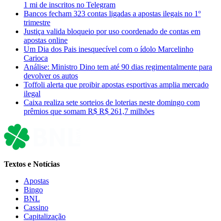
1 mi de inscritos no Telegram
Bancos fecham 323 contas ligadas a apostas ilegais no 1º
trimestre
Justiça valida bloqueio por uso coordenado de contas em
apostas online
Um Dia dos Pais inesquecível com o ídolo Marcelinho
Carioca
Análise: Ministro Dino tem até 90 dias regimentalmente para
devolver os autos
Toffoli alerta que proibir apostas esportivas amplia mercado
ilegal
Caixa realiza sete sorteios de loterias neste domingo com
prêmios que somam R$ R$ 261,7 milhões
Textos e Notícias
Apostas
Bingo
BNL
Cassino
Capitalização