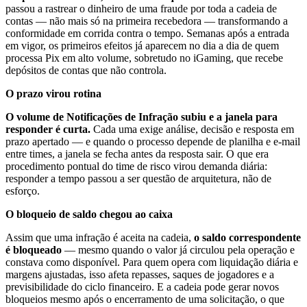
passou a rastrear o dinheiro de uma fraude por toda a cadeia de
contas — não mais só na primeira recebedora — transformando a
conformidade em corrida contra o tempo. Semanas após a entrada
em vigor, os primeiros efeitos já aparecem no dia a dia de quem
processa Pix em alto volume, sobretudo no iGaming, que recebe
depósitos de contas que não controla.
O prazo virou rotina
O volume de Notificações de Infração subiu e a janela para
responder é curta.
Cada uma exige análise, decisão e resposta em
prazo apertado — e quando o processo depende de planilha e e-mail
entre times, a janela se fecha antes da resposta sair. O que era
procedimento pontual do time de risco virou demanda diária:
responder a tempo passou a ser questão de arquitetura, não de
esforço.
O bloqueio de saldo chegou ao caixa
Assim que uma infração é aceita na cadeia,
o saldo correspondente
é bloqueado
— mesmo quando o valor já circulou pela operação e
constava como disponível. Para quem opera com liquidação diária e
margens ajustadas, isso afeta repasses, saques de jogadores e a
previsibilidade do ciclo financeiro. E a cadeia pode gerar novos
bloqueios mesmo após o encerramento de uma solicitação, o que