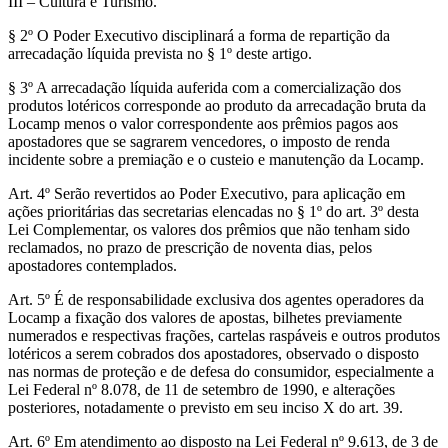
III – Cultura e Turismo.
§ 2º O Poder Executivo disciplinará a forma de repartição da
arrecadação líquida prevista no § 1º deste artigo.
§ 3º A arrecadação líquida auferida com a comercialização dos
produtos lotéricos corresponde ao produto da arrecadação bruta da
Locamp menos o valor correspondente aos prêmios pagos aos
apostadores que se sagrarem vencedores, o imposto de renda
incidente sobre a premiação e o custeio e manutenção da Locamp.
Art. 4º Serão revertidos ao Poder Executivo, para aplicação em
ações prioritárias das secretarias elencadas no § 1º do art. 3º desta
Lei Complementar, os valores dos prêmios que não tenham sido
reclamados, no prazo de prescrição de noventa dias, pelos
apostadores contemplados.
Art. 5º É de responsabilidade exclusiva dos agentes operadores da
Locamp a fixação dos valores de apostas, bilhetes previamente
numerados e respectivas frações, cartelas raspáveis e outros produtos
lotéricos a serem cobrados dos apostadores, observado o disposto
nas normas de proteção e de defesa do consumidor, especialmente a
Lei Federal nº 8.078, de 11 de setembro de 1990, e alterações
posteriores, notadamente o previsto em seu inciso X do art. 39.
Art. 6º Em atendimento ao disposto na Lei Federal nº 9.613, de 3 de