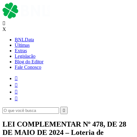

X
BNLData
Últimas
Extras
Legislação
Blog do Editor
Fale Conosco





LEI COMPLEMENTAR Nº 478, DE 28
DE MAIO DE 2024 – Loteria de