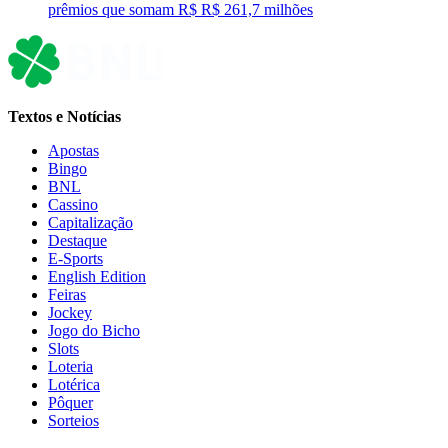
prêmios que somam R$ R$ 261,7 milhões
Textos e Notícias
Apostas
Bingo
BNL
Cassino
Capitalização
Destaque
E-Sports
English Edition
Feiras
Jockey
Jogo do Bicho
Slots
Loteria
Lotérica
Pôquer
Sorteios