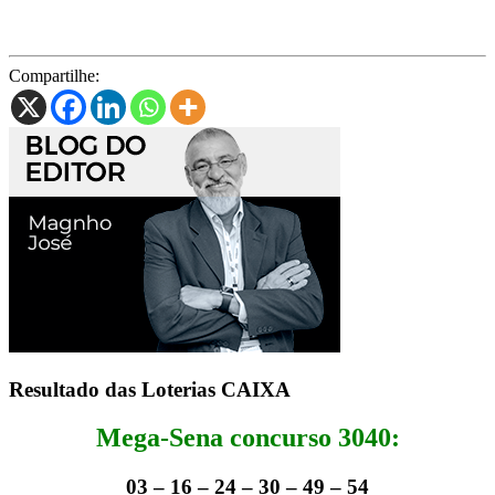
Compartilhe:
Resultado das Loterias CAIXA
Mega-Sena concurso 3040:
03 – 16 – 24 – 30 – 49 – 54