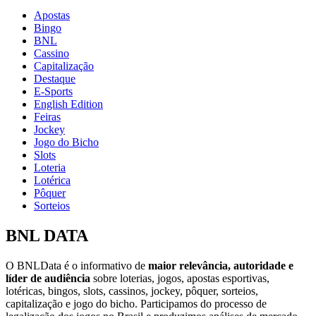
Apostas
Bingo
BNL
Cassino
Capitalização
Destaque
E-Sports
English Edition
Feiras
Jockey
Jogo do Bicho
Slots
Loteria
Lotérica
Pôquer
Sorteios
BNL DATA
O BNLData é o informativo de
maior relevância, autoridade e
líder de audiência
sobre loterias, jogos, apostas esportivas,
lotéricas, bingos, slots, cassinos, jockey, pôquer, sorteios,
capitalização e jogo do bicho. Participamos do processo de