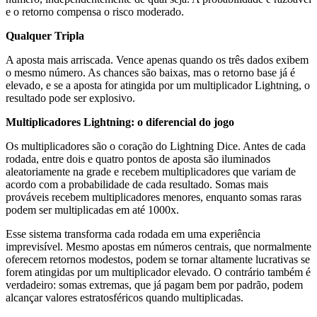
e o retorno compensa o risco moderado.
Qualquer Tripla
A aposta mais arriscada. Vence apenas quando os três dados exibem
o mesmo número. As chances são baixas, mas o retorno base já é
elevado, e se a aposta for atingida por um multiplicador Lightning, o
resultado pode ser explosivo.
Multiplicadores Lightning: o diferencial do jogo
Os multiplicadores são o coração do Lightning Dice. Antes de cada
rodada, entre dois e quatro pontos de aposta são iluminados
aleatoriamente na grade e recebem multiplicadores que variam de
acordo com a probabilidade de cada resultado. Somas mais
prováveis recebem multiplicadores menores, enquanto somas raras
podem ser multiplicadas em até 1000x.
Esse sistema transforma cada rodada em uma experiência
imprevisível. Mesmo apostas em números centrais, que normalmente
oferecem retornos modestos, podem se tornar altamente lucrativas se
forem atingidas por um multiplicador elevado. O contrário também é
verdadeiro: somas extremas, que já pagam bem por padrão, podem
alcançar valores estratosféricos quando multiplicadas.