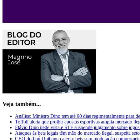
Veja também...
Análise: Ministro Dino tem até 90 dias regimentalmente para de
Toffoli alerta que proibir apostas esportivas amplia mercado ile
Flávio Dino pede vista e STF suspende julgamento sobre jogos
Ataques às bets legais têm mão do mercado ilegal, suspeita seto
CEO do Itaú Unibanco alerta: bets sem moderação compromete