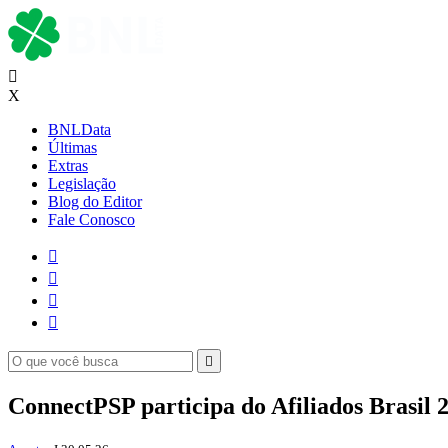

X
BNLData
Últimas
Extras
Legislação
Blog do Editor
Fale Conosco





ConnectPSP participa do Afiliados Brasil 