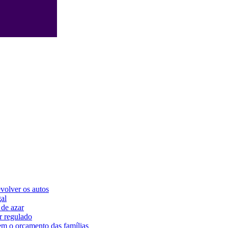
volver os autos
gal
 de azar
r regulado
m o orçamento das famílias