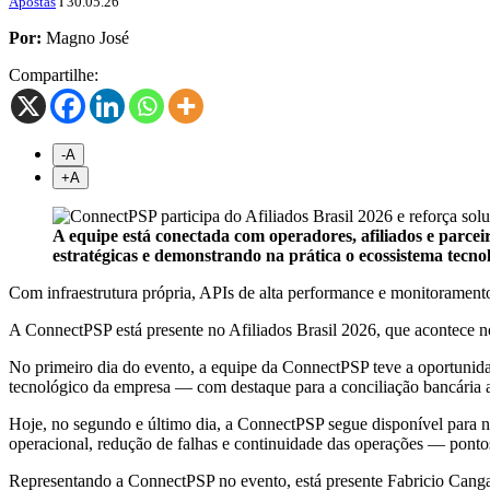
Apostas
I 30.05.26
Por:
Magno José
Compartilhe:
-A
+
A
A equipe está conectada com operadores, afiliados e parce
estratégicas e demonstrando na prática o ecossistema tecn
Com infraestrutura própria, APIs de alta performance e monitoramento
A ConnectPSP está presente no Afiliados Brasil 2026, que acontece n
No primeiro dia do evento, a equipe da ConnectPSP teve a oportunidad
tecnológico da empresa — com destaque para a conciliação bancária aut
Hoje, no segundo e último dia, a ConnectPSP segue disponível para no
operacional, redução de falhas e continuidade das operações — ponto
Representando a ConnectPSP no evento, está presente Fabricio Canga,