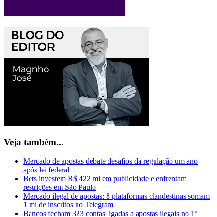
Veja também...
Mercado de apostas debate desafios da regulação um ano
após lei federal
Bets investem R$ 422 mi em publicidade e enfrentam
restrições em São Paulo
Mercado ilegal de apostas: 8 plataformas clandestinas somam
1 mi de inscritos no Telegram
Bancos fecham 323 contas ligadas a apostas ilegais no 1º