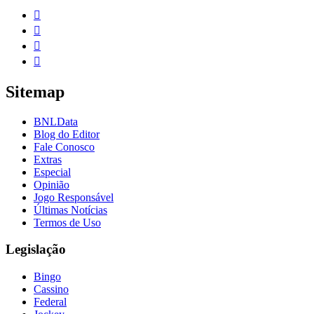




Sitemap
BNLData
Blog do Editor
Fale Conosco
Extras
Especial
Opinião
Jogo Responsável
Últimas Notícias
Termos de Uso
Legislação
Bingo
Cassino
Federal