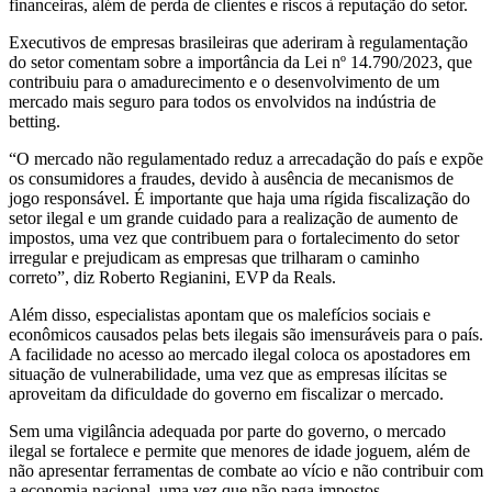
financeiras, além de perda de clientes e riscos à reputação do setor.
Executivos de empresas brasileiras que aderiram à regulamentação
do setor comentam sobre a importância da Lei nº 14.790/2023, que
contribuiu para o amadurecimento e o desenvolvimento de um
mercado mais seguro para todos os envolvidos na indústria de
betting.
“O mercado não regulamentado reduz a arrecadação do país e expõe
os consumidores a fraudes, devido à ausência de mecanismos de
jogo responsável. É importante que haja uma rígida fiscalização do
setor ilegal e um grande cuidado para a realização de aumento de
impostos, uma vez que contribuem para o fortalecimento do setor
irregular e prejudicam as empresas que trilharam o caminho
correto”, diz Roberto Regianini, EVP da Reals.
Além disso, especialistas apontam que os malefícios sociais e
econômicos causados pelas bets ilegais são imensuráveis para o país.
A facilidade no acesso ao mercado ilegal coloca os apostadores em
situação de vulnerabilidade, uma vez que as empresas ilícitas se
aproveitam da dificuldade do governo em fiscalizar o mercado.
Sem uma vigilância adequada por parte do governo, o mercado
ilegal se fortalece e permite que menores de idade joguem, além de
não apresentar ferramentas de combate ao vício e não contribuir com
a economia nacional, uma vez que não paga impostos.