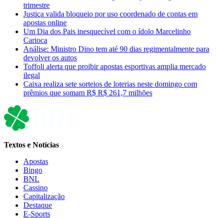
trimestre
Justiça valida bloqueio por uso coordenado de contas em
apostas online
Um Dia dos Pais inesquecível com o ídolo Marcelinho
Carioca
Análise: Ministro Dino tem até 90 dias regimentalmente para
devolver os autos
Toffoli alerta que proibir apostas esportivas amplia mercado
ilegal
Caixa realiza sete sorteios de loterias neste domingo com
prêmios que somam R$ R$ 261,7 milhões
Textos e Notícias
Apostas
Bingo
BNL
Cassino
Capitalização
Destaque
E-Sports