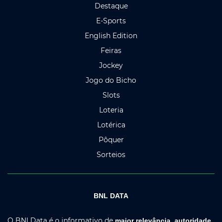
Destaque
E-Sports
English Edition
Feiras
Jockey
Jogo do Bicho
Slots
Loteria
Lotérica
Pôquer
Sorteios
BNL DATA
O BNLData é o informativo de
maior relevância, autoridade